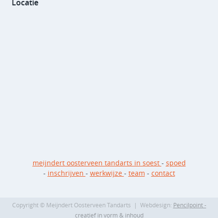
Locatie
meijndert oosterveen tandarts in soest
-
spoed
-
inschrijven
-
werkwijze
-
team
-
contact
Copyright © Meijndert Oosterveen Tandarts
| Webdesign:
Pencilpoint -
creatief in vorm & inhoud